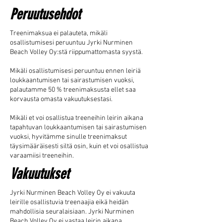
Peruutusehdot
Treenimaksua ei palauteta, mikäli
osallistumisesi peruuntuu Jyrki Nurminen
Beach Volley Oy:stä riippumattomasta syystä.
Mikäli osallistumisesi peruuntuu ennen leiriä
loukkaantumisen tai sairastumisen vuoksi,
palautamme 50 % treenimaksusta ellet saa
korvausta omasta vakuutuksestasi.
Mikäli et voi osallistua treeneihin leirin aikana
tapahtuvan loukkaantumisen tai sairastumisen
vuoksi, hyvitämme sinulle treenimaksut
täysimääräisesti siltä osin, kuin et voi osallistua
varaamiisi treeneihin.
Vakuutukset
Jyrki Nurminen Beach Volley Oy ei vakuuta
leirille osallistuvia treenaajia eikä heidän
mahdollisia seuralaisiaan. Jyrki Nurminen
Beach Volley Oy ei vastaa leirin aikana