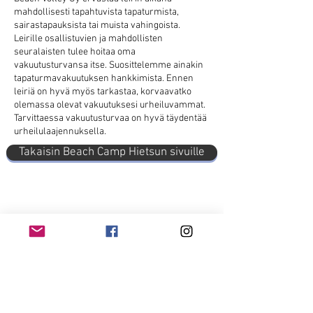
mahdollisesti tapahtuvista tapaturmista,
sairastapauksista tai muista vahingoista.
Leirille osallistuvien ja mahdollisten
seuralaisten tulee hoitaa oma
vakuutusturvansa itse. Suosittelemme ainakin
tapaturmavakuutuksen hankkimista. Ennen
leiriä on hyvä myös tarkastaa, korvaavatko
olemassa olevat vakuutuksesi urheiluvammat.
Tarvittaessa vakuutusturvaa on hyvä täydentää
urheilulaajennuksella.
Takaisin Beach Camp Hietsun sivuille