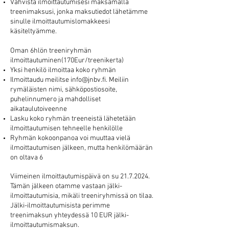
Vahvista ilmoittautumisesi maksamalla
treenimaksusi, jonka maksutiedot lähetämme
sinulle ilmoittautumislomakkeesi
käsiteltyämme.
Oman 6hlön treeniryhmän
ilmoittautuminen(170Eur/treenikerta)
Yksi henkilö ilmoittaa koko ryhmän
Ilmoittaudu meilitse
info@jnbv.fi
. Meiliin
rymäläisten nimi, sähköpostiosoite,
puhelinnumero ja mahdolliset
aikataulutoiveenne
Lasku koko ryhmän treeneistä lähetetään
ilmoittautumisen tehneelle henkilölle
Ryhmän kokoonpanoa voi muuttaa vielä
ilmoittautumisen jälkeen, mutta henkilömäärän
on oltava 6
Viimeinen ilmoittautumispäivä on su
21.7.2024
.
Tämän jälkeen otamme vastaan jälki-
ilmoittautumisia, mikäli treeniryhmissä on tilaa.
Jälki-ilmoittautumisista perimme
treenimaksun yhteydessä 10 EUR jälki-
ilmoittautumismaksun.