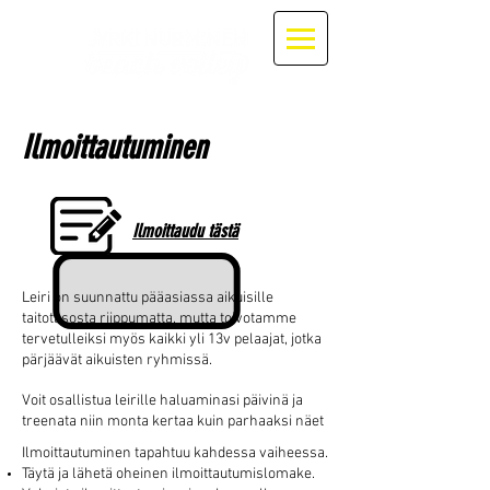
Ilmoittautuminen
Ilmoittaudu tästä
Leiri on suunnattu pääasiassa aikuisille
taitotasosta riippumatta, mutta toivotamme
tervetulleiksi myös kaikki yli 13v pelaajat, jotka
pärjäävät aikuisten ryhmissä.
Voit osallistua leirille haluaminasi päivinä ja
treenata niin monta kertaa kuin parhaaksi näet
Ilmoittautuminen tapahtuu kahdessa vaiheessa.
Täytä ja lähetä oheinen ilmoittautumislomake.