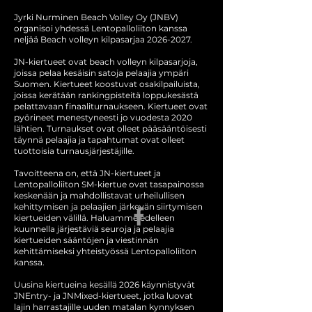
Jyrki Nurminen Beach Volley Oy (JNBV)
organisoi yhdessä Lentopalloliiton kanssa
neljää Beach volleyn kilpasarjaa
2026-2027
.
JN-kiertueet ovat beach volleyn kilpasarjoja,
joissa pelaa kesäisin satoja pelaajia ympäri
Suomen. Kiertueet koostuvat osakilpailuista,
joissa kerätään rankingpisteitä loppukesästä
pelattavaan finaaliturnaukseen. Kiertueet ovat
pyörineet menestyneesti jo vuodesta 2020
lähtien.
Turnaukset ovat olleet pääsääntöisesti
täynnä pelaajia ja tapahtumat ovat olleet
tuottoisia turnausjärjestäjille.
Tavoitteena on, että JN-kiertueet ja
Lentopalloliiton SM-kiertue ovat tasapainossa
keskenään ja mahdollistavat urheilullisen
kehittymisen ja pelaajien järkevän siirtymisen
kiertueiden välillä.
Haluamme edelleen
kuunnella järjestäviä seuroja ja pelaajia
kiertueiden sääntöjen ja viestinnän
kehittämiseksi yhteistyössä Lentopalloliiton
kanssa.
Uusina kiertueina kesällä 2026 käynnistyvät
JNEntry- ja JNMixed-kiertueet, jotka luovat
lajin harrastajille uuden matalan kynnyksen