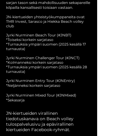
sarjan tason sekä mahdollisuuden sekapareille
kilpailla kansallisesti toisiaan vastaan.
JN-kiertueiden yhteistyökumppaneita ovat
TMR Invest, Sarasco ja Hiekka Beach volley
club
Jyrki Nurminen Beach Tour (#JNBT)
*Toiseksi korkein sarjataso
*Turnauksia ympäri suomen (2025 kesällä 17
turnausta)
Jyrki Nurminen Challenger Tour (#JNCT)
*Kolmanneksi korkein sarjataso
*Turnauksia ympäri suomen (2025 kesällä 28
turnausta)
Jyrki Nurminen Entry Tour (#JNEntry)
*Neljänneksi korkein sarjataso
Jyrki Nurminen Mixed Tour (#JNMixed)
*Sekasarja
JN-kiertueiden virallinen
tiedotuskanava on Beach volley
tulospalvelusivu ja epävirallinen
kiertueiden Facebook-ryhmät.