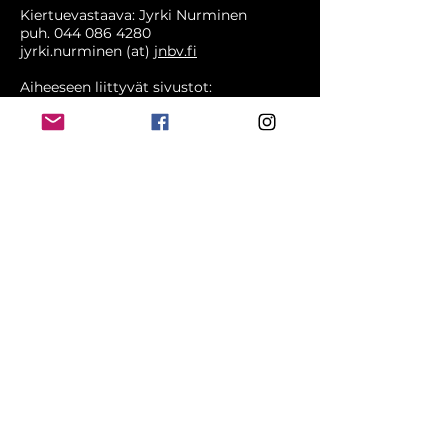
Kiertuevastaava: Jyrki Nurminen
puh.
044 086 4280
jyrki.nurminen (at)
jnbv.fi
Aiheeseen liittyvät sivustot:
Tulospalvelu - virallinen tiedotuskanava
JNBT-facebook ryhmä
JNCT-Facebook ryhmä
Kiertuesäännöt