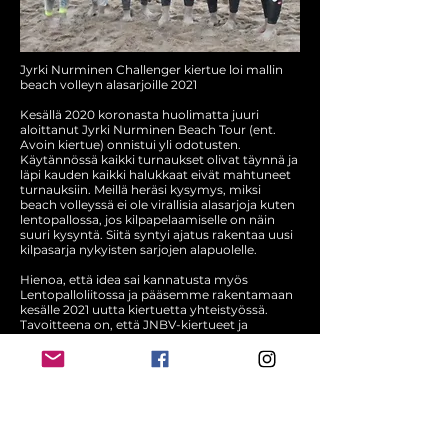
Jyrki Nurminen Challenger kiertue loi mallin
beach volleyn alasarjoille 2021
Kesällä 2020 koronasta huolimatta juuri
aloittanut Jyrki Nurminen Beach Tour (ent.
Avoin kiertue) onnistui yli odotusten.
Käytännössä kaikki turnaukset olivat täynnä ja
läpi kauden kaikki halukkaat eivät mahtuneet
turnauksiin. Meillä heräsi kysymys, miksi
beach volleyssä ei ole virallisia alasarjoja kuten
lentopallossa, jos kilpapelaamiselle on näin
suuri kysyntä. Siitä syntyi ajatus rakentaa uusi
kilpasarja nykyisten sarjojen alapuolelle.
Hienoa, että idea sai kannatusta myös
Lentopalloliitossa ja pääsemme rakentamaan
kesälle 2021 uutta kiertuetta yhteistyössä.
Tavoitteena on, että JNBV-kiertueet ja
Lentopalloliiton SM-kiertue ovat tasapainossa
keskenään ja mahdollistavat urheilullisen
kehittymisen ja pelaajien järkevän siirtymisen
kiertueiden välillä. Haluamme edelleen
kuunnella järjestäviä seuroja ja pelaajia
kiertueiden sääntöjen ja viestinnän
kehittämiseksi yhteistyössä Lentopalloliiton
kanssa. JNBV-kiertueiden kehittymistä tukee