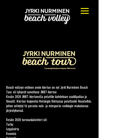
Beach volleyn entinen avoin kiertue on nyt Jyrki Nurminen Beach
Tour eli lyhyesti sanottuna JNBT-kiertue
Kesän 2020 JNBT-kiertueella pelattiin kahdeksan osakilpailua ja
finaalit. Kiertue huipentui Helsingin Hietsussa pelattaviin finaaleihin,
johon selviytyi 16 parasta nais- ja miesparia rankingin mukaisessa
järjestyksessä.
Kesän 2020 turnauskalenteri oli:
Turku
Leppävirta
Kouvola