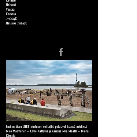
Kalajoki
Helsinki
Vantaa
Kokkola
Jyväskylä
Helsinki (finaalit)
Ensimmäisen JNBT-kiertueen voittajiksi pelasivat itsensä miehissä
Miro Määttänen – Kalle Kattelus ja naisissa Miia Määttä – Minna
Kinnula.